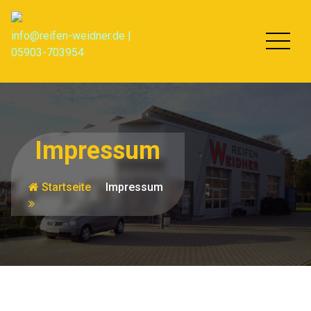
Zum
Inhalt
info@reifen-weidner.de |
springen
05903-703954
Impressum
Startseite
Impressum